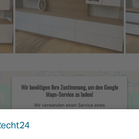
Wir benötigen Ihre Zustimmung, um den Google
Maps-Service zu laden!
Wir verwenden einen Service eines
Drittanbieters, um Karteninhalte einzubetten.
Dieser Service kann Daten zu Ihren Aktivitäten
sammeln. Bitte lesen Sie die Details durch und
stimmen Sie der Nutzung des Service zu, um
diese Karte anzuzeigen.