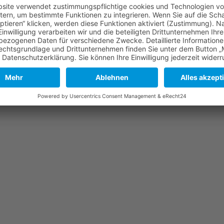
Akzeptieren
powered by
Usercentrics Consent Management
Platform
&
eRecht24