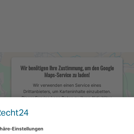
Wir benötigen Ihre Zustimmung, um den Google
Maps-Service zu laden!
Wir verwenden einen Service eines
Drittanbieters, um Karteninhalte einzubetten.
Dieser Service kann Daten zu Ihren Aktivitäten
sammeln. Bitte lesen Sie die Details durch und
stimmen Sie der Nutzung des Service zu, um
diese Karte anzuzeigen.
Mehr Informationen