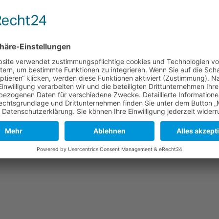
Wir benötigen Ihre Zustimmung, um den Google
Maps-Service zu laden!
Wir verwenden einen Service eines
Drittanbieters, um Karteninhalte einzubetten.
Dieser Service kann Daten zu Ihren Aktivitäten
sammeln. Bitte lesen Sie die Details durch und
stimmen Sie der Nutzung des Service zu, um
diese Karte anzuzeigen.
Mehr Informationen
Akzeptieren
powered by
Usercentrics Consent Management
Platform
&
eRecht24