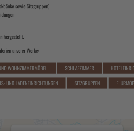
ckbänke sowie Sitzgruppen)
eidungen
n hergestellt.
alerien unserer Werke:
 UND WOHNZIMMERMÖBEL
SCHLAFZIMMER
HOTELEINR
IS- UND LADENEINRICHTUNGEN
SITZGRUPPEN
FLURMÖB